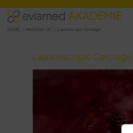
Sie befinden sich hier:
HOME
INVASIVE OP
Laparoscopic Cerclage
Laparoscopic Cerclage