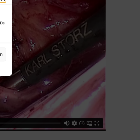
IDs
en