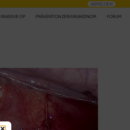
ABMELDEN
 INVASIVE OP
PRÄVENTION ZERVIXKARZINOM
FORUM