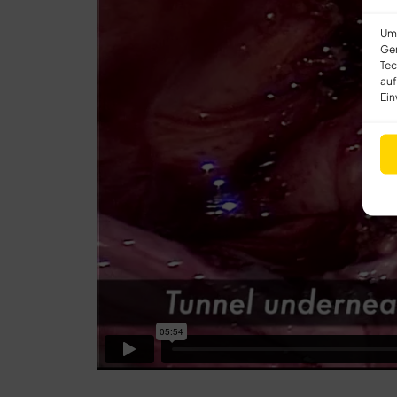
Um 
Ger
Tec
auf
Ein