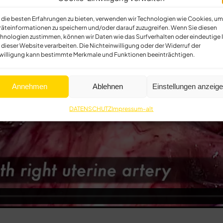
die besten Erfahrungen zu bieten, verwenden wir Technologien wie Cookies, um
äteinformationen zu speichern und/oder darauf zuzugreifen. Wenn Sie diesen
hnologien zustimmen, können wir Daten wie das Surfverhalten oder eindeutige 
 dieser Website verarbeiten. Die Nichteinwilligung oder der Widerruf der
willigung kann bestimmte Merkmale und Funktionen beeinträchtigen.
Annehmen
Ablehnen
Einstellungen anzeig
DATENSCHUTZ
Impressum-alt