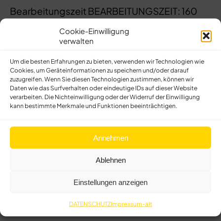
Bearbeitungszeit BEARBEITUNGSZEIT: 160
min
Cookie-Einwilligung
verwalten
Sie erhalten nach erfolgreicher Prüfung 3 CME
Punkte nach erfolgreicher Prüfung Punkte
Um die besten Erfahrungen zu bieten, verwenden wir Technologien wie
Cookies, um Geräteinformationen zu speichern und/oder darauf
zuzugreifen. Wenn Sie diesen Technologien zustimmen, können wir
Daten wie das Surfverhalten oder eindeutige IDs auf dieser Website
ZUM TEST
verarbeiten. Die Nichteinwilligung oder der Widerruf der Einwilligung
kann bestimmte Merkmale und Funktionen beeinträchtigen.
Sehen Sie sich bitte zunächst das obige Video an und klicken
Sie anschließend auf den Button “Test”.
Annehmen
Falls Sie CME-Punkte erhalten möchten, halten Sie Ihre
Fortbildungsnummer der Ärztekammer für die Eingabe auf der
Ablehnen
nächsten Seite bereit.
Einstellungen anzeigen
DATENSCHUTZ
Impressum-alt