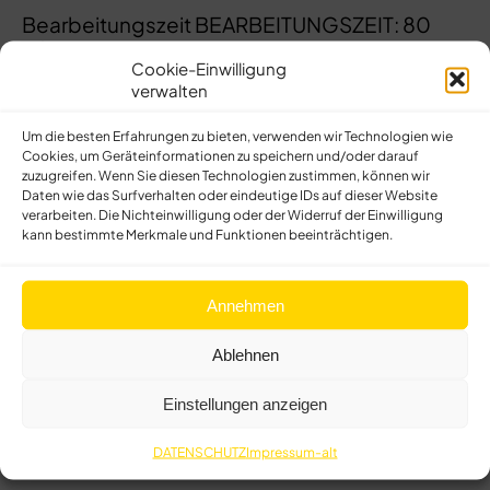
Bearbeitungszeit BEARBEITUNGSZEIT: 80
min
Cookie-Einwilligung
verwalten
Sie erhalten nach erfolgreicher Prüfung 1 CME
Punkt nach erfolgreicher Prüfung Punkte
Um die besten Erfahrungen zu bieten, verwenden wir Technologien wie
Cookies, um Geräteinformationen zu speichern und/oder darauf
zuzugreifen. Wenn Sie diesen Technologien zustimmen, können wir
Daten wie das Surfverhalten oder eindeutige IDs auf dieser Website
ZUM TEST
verarbeiten. Die Nichteinwilligung oder der Widerruf der Einwilligung
kann bestimmte Merkmale und Funktionen beeinträchtigen.
Sehen Sie sich bitte zunächst das obige Video an und klicken
Sie anschließend auf den Button “Test”.
Annehmen
Falls Sie CME-Punkte erhalten möchten, halten Sie Ihre
Fortbildungsnummer der Ärztekammer für die Eingabe auf der
Ablehnen
nächsten Seite bereit.
Einstellungen anzeigen
DATENSCHUTZ
Impressum-alt