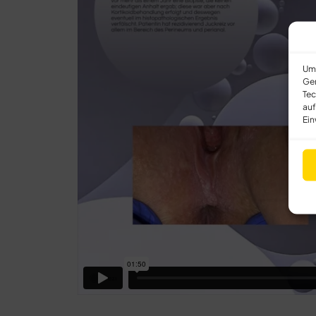
Um 
Ger
Tec
auf
Ein