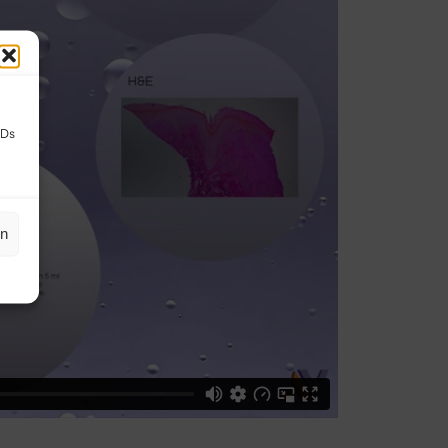
IDs
en