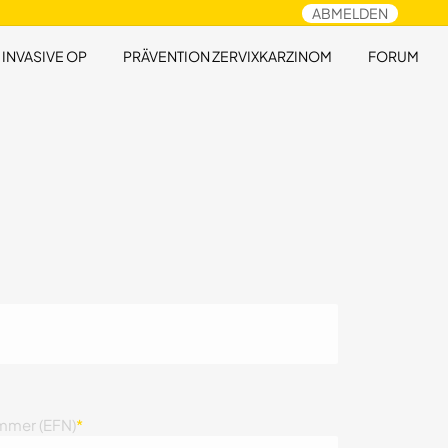
ABMELDEN
 INVASIVE OP
PRÄVENTION ZERVIXKARZINOM
FORUM
mmer (EFN)
*