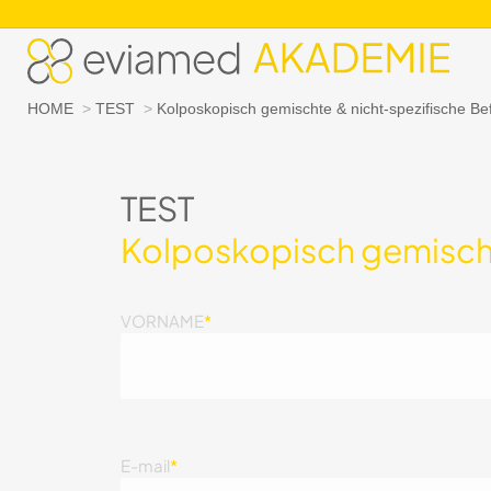
Sie befinden sich hier:
HOME
TEST
Kolposkopisch gemischte & nicht-spezifische B
TEST
Kolposkopisch gemischt
VORNAME
*
E-mail
*