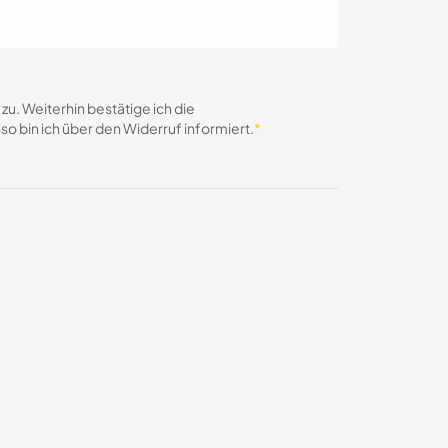
. Weiterhin bestätige ich die
o bin ich über den Widerruf informiert.
*