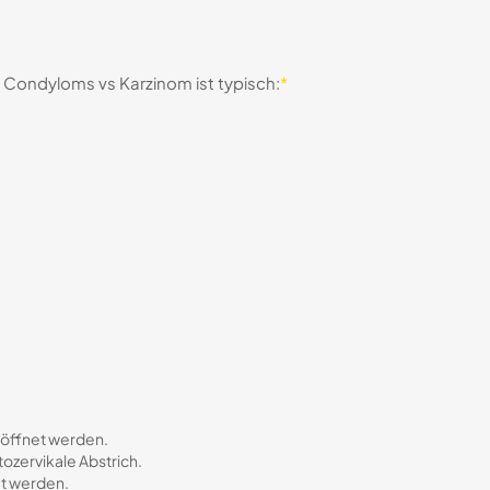
en Condyloms vs Karzinom ist typisch:
*
röffnet werden.
ozervikale Abstrich.
et werden.