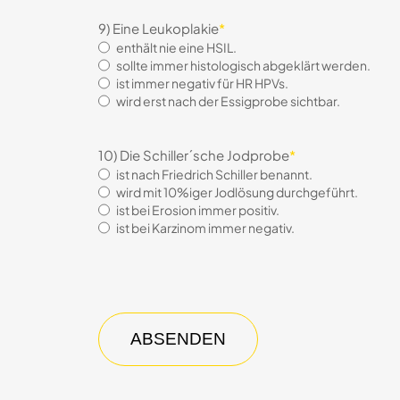
9) Eine Leukoplakie
*
enthält nie eine HSIL.
sollte immer histologisch abgeklärt werden.
ist immer negativ für HR HPVs.
wird erst nach der Essigprobe sichtbar.
10) Die Schiller´sche Jodprobe
*
ist nach Friedrich Schiller benannt.
wird mit 10%iger Jodlösung durchgeführt.
ist bei Erosion immer positiv.
ist bei Karzinom immer negativ.
CAPTCHA