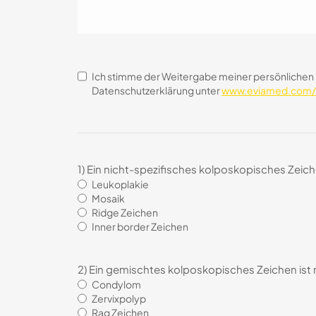
consentimiento
*
Ich stimme der Weitergabe meiner persönlichen 
Datenschutzerklärung unter
www.eviamed.com/d
1) Ein nicht-spezifisches kolposkopisches Zeiche
Leukoplakie
Mosaik
Ridge Zeichen
Inner border Zeichen
2) Ein gemischtes kolposkopisches Zeichen ist 
Condylom
Zervixpolyp
Rag Zeichen