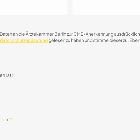
Daten an die Ärztekammer Berlin zur CME-Anerkennung ausdrücklich zu
atenschutzerklaerung
gelesen zu haben und stimme dieser zu. Ebens
n ist:
*
nicht
*