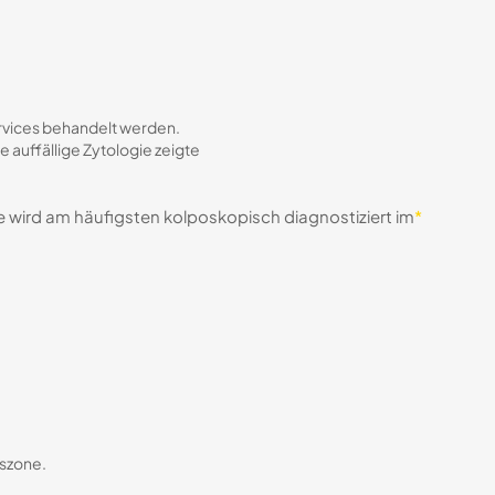
rvices behandelt werden.
e auffällige Zytologie zeigte
 wird am häufigsten kolposkopisch diagnostiziert im
*
nszone.