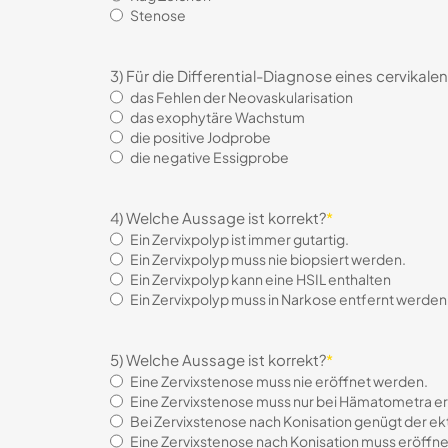
Stenose
3) Für die Differential-Diagnose eines cervikal
das Fehlen der Neovaskularisation
das exophytäre Wachstum
die positive Jodprobe
die negative Essigprobe
4) Welche Aussage ist korrekt?
*
Ein Zervixpolyp ist immer gutartig.
Ein Zervixpolyp muss nie biopsiert werden.
Ein Zervixpolyp kann eine HSIL enthalten
Ein Zervixpolyp muss in Narkose entfernt werden
5) Welche Aussage ist korrekt?
*
Eine Zervixstenose muss nie eröffnet werden.
Eine Zervixstenose muss nur bei Hämatometra e
Bei Zervixstenose nach Konisation genügt der ekt
Eine Zervixstenose nach Konisation muss eröffn