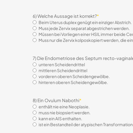
6) Welche Aussage ist korrekt?
*
Beim Uterus duplex genügt ein einziger Abstrich.
Muss jede Zervix separat abgestrichen werden.
Müssen bei Vorliegen einer HSIL immer beide Ce
Muss nur die Zervix kolposkopiert werden, die ein
7) Die Endometriose des Septum recto-vaginale
unteren Scheidendrittel
mittleren Scheidendrittel
vorderen oberen Scheidengewölbe.
hinteren oberen Scheidengewölbe.
8) Ein Ovulum Nabothi
*
enthält nie eine Neoplasie.
muss nie biopsiert werden.
kann ein AIS enthalten.
ist ein Bestandteil der atypischen Transformatio