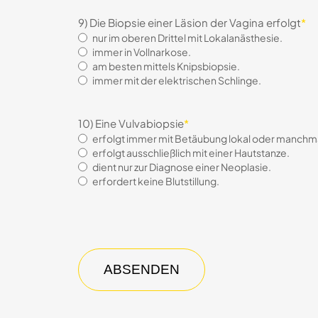
9) Die Biopsie einer Läsion der Vagina erfolgt
*
nur im oberen Drittel mit Lokalanästhesie.
immer in Vollnarkose.
am besten mittels Knipsbiopsie.
immer mit der elektrischen Schlinge.
10) Eine Vulvabiopsie
*
erfolgt immer mit Betäubung lokal oder manchma
erfolgt ausschließlich mit einer Hautstanze.
dient nur zur Diagnose einer Neoplasie.
erfordert keine Blutstillung.
CAPTCHA