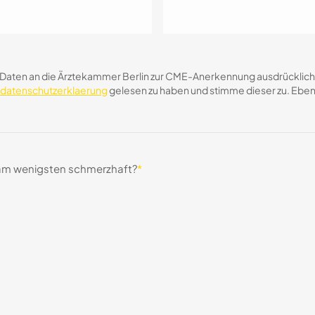
Daten an die Ärztekammer Berlin zur CME-Anerkennung ausdrücklich zu
atenschutzerklaerung
gelesen zu haben und stimme dieser zu. Ebens
st am wenigsten schmerzhaft?
*