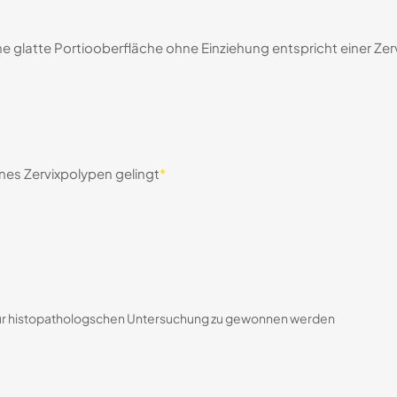
ine glatte Portiooberfläche ohne Einziehung entspricht einer Ze
ines Zervixpolypen gelingt
*
zur histopathologschen Untersuchung zu gewonnen werden