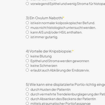
vorwiegend Epithel und wenig Stroma für histo
3) Ein Ovulum Nabothi
*
ist kein normaler kolposkopischer Befund.
muss nicht histologisch untersucht werden.
kann AIS und/oder HSIL enthalten.
ist immer gutartig.
4) Vorteile der Knipsbiopsie:
*
keine Blutung
Epithel und Stroma werden gewonnen
keine Schmerzen
erlaubt auch Abklärung der Endozervix.
5) Wie kann eine displatzierte Portio richtig ein
durch Husten der Patientin
durch vermehrte Trendelenburglagerung der Pati
durch Absenken des Beckens der Patientin
mittels atraumatischer Portiofasszange