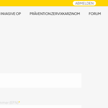
ABMELDEN
 INVASIVE OP
PRÄVENTION ZERVIXKARZINOM
FORUM
mmer (EFN)
*