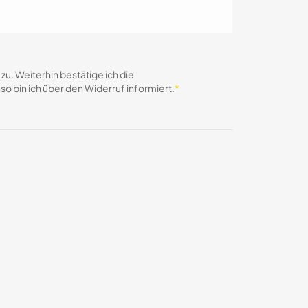
. Weiterhin bestätige ich die
o bin ich über den Widerruf informiert.
*