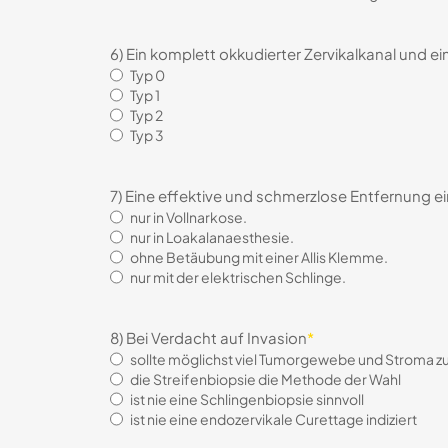
6) Ein komplett okkudierter Zervikalkanal und e
Typ 0
Typ 1
Typ 2
Typ 3
7) Eine effektive und schmerzlose Entfernung e
nur in Vollnarkose.
nur in Loakalanaesthesie.
ohne Betäubung mit einer Allis Klemme.
nur mit der elektrischen Schlinge.
8) Bei Verdacht auf Invasion
*
sollte möglichst viel Tumorgewebe und Stroma 
die Streifenbiopsie die Methode der Wahl
ist nie eine Schlingenbiopsie sinnvoll
ist nie eine endozervikale Curettage indiziert