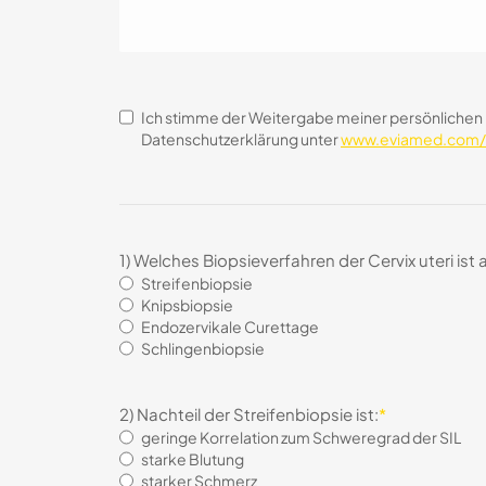
consentimiento
*
Ich stimme der Weitergabe meiner persönlichen 
Datenschutzerklärung unter
www.eviamed.com/d
1) Welches Biopsieverfahren der Cervix uteri i
Streifenbiopsie
Knipsbiopsie
Endozervikale Curettage
Schlingenbiopsie
2) Nachteil der Streifenbiopsie ist:
*
geringe Korrelation zum Schweregrad der SIL
starke Blutung
starker Schmerz